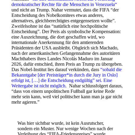
demokratischer Rechte für die Menschen in Venezuela“
und nicht an Trump. Nahar vermutet, dass die FIFA “
der
Entscheidung des Nobelkomitees etwas anderes,
alternatives, gleichberechtigtes entgegensetzen wollte”.
Zweifelsohne ist das “natürlich eine hochpolitische
Entscheidung”. Der Preis als symbolische Kompensation:
eine Auszeichnung, die dort geschaffen wird, wo
internationale Anerkennung für den amtierenden
Präsidenten der USA ausbleibt. Obgleich sich Machado,
nach der amerikanischen Gefangennahme des autoritären
Machthabers ihres Landes Nicolás Maduro im Januar
2026, dafür entschied, ihren Preis an Trump zu übergeben.
Das Nobel-Institut lies darauf verkünden, dass
“sobald die
Bekanntgabe [der Preisträger*in durch die Jury in Oslo]
erfolgt ist, […] die Entscheidung endgültig” sei. Eine
Weitergabe ist nicht möglich.
Nahar schlussfolgert daraus,
“dass von einem unpolitischen Fußball gar keine Rede
mehr sein kann, weil viel politischer kann man ja gar nicht
mehr agieren.”
Was hier sichtbar wurde, ist kein Ausrutscher,
sondern ein Muster. Nur wenige Wochen nach der
Verleihung des “FIFA-Friedenspreises” wurde