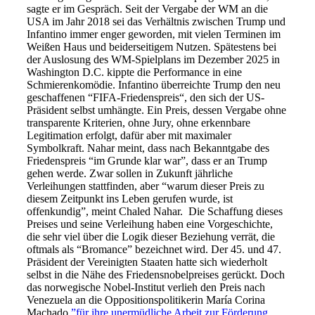
sagte er im Gespräch. Seit der Vergabe der WM an die
USA im Jahr 2018 sei das Verhältnis zwischen Trump und
Infantino immer enger geworden, mit vielen Terminen im
Weißen Haus und beiderseitigem Nutzen. Spätestens bei
der Auslosung des WM-Spielplans im Dezember 2025 in
Washington D.C. kippte die Performance in eine
Schmierenkomödie. Infantino überreichte Trump den neu
geschaffenen “FIFA-Friedenspreis“, den sich der US-
Präsident selbst umhängte. Ein Preis, dessen Vergabe ohne
transparente Kriterien, ohne Jury, ohne erkennbare
Legitimation erfolgt, dafür aber mit maximaler
Symbolkraft. Nahar meint, dass nach Bekanntgabe des
Friedenspreis “im Grunde klar war”, dass er an Trump
gehen werde. Zwar sollen in Zukunft jährliche
Verleihungen stattfinden, aber “warum dieser Preis zu
diesem Zeitpunkt ins Leben gerufen wurde, ist
offenkundig”, meint Chaled Nahar. Die Schaffung dieses
Preises und seine Verleihung haben eine Vorgeschichte,
die sehr viel über die Logik dieser Beziehung verrät, die
oftmals als “Bromance” bezeichnet wird. Der 45. und 47.
Präsident der Vereinigten Staaten hatte sich wiederholt
selbst in die Nähe des Friedensnobelpreises gerückt. Doch
das norwegische Nobel-Institut verlieh den Preis nach
Venezuela an die Oppositionspolitikerin
María Corina
Machado
”für ihre unermüdliche Arbeit zur Förderung