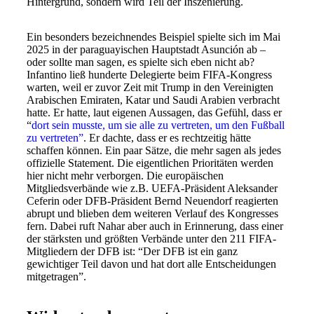
Hintergrund, sondern wird Teil der Inszenierung.
Ein besonders bezeichnendes Beispiel spielte sich im Mai
2025 in der paraguayischen Hauptstadt Asunción ab –
oder sollte man sagen, es spielte sich eben nicht ab?
Infantino ließ hunderte Delegierte beim FIFA-Kongress
warten, weil er zuvor Zeit mit Trump in den Vereinigten
Arabischen Emiraten, Katar und Saudi Arabien verbracht
hatte. Er hatte, laut eigenen Aussagen, das Gefühl, dass er
“
dort sein musste, um sie alle zu vertreten, um den Fußball
zu vertreten”
. Er dachte, dass er es rechtzeitig hätte
schaffen können. Ein paar Sätze, die mehr sagen als jedes
offizielle Statement. Die eigentlichen Prioritäten werden
hier nicht mehr verborgen. Die europäischen
Mitgliedsverbände wie z.B. UEFA-Präsident Aleksander
Ceferin oder DFB-Präsident Bernd Neuendorf reagierten
abrupt und blieben dem weiteren Verlauf des Kongresses
fern. Dabei ruft Nahar aber auch in Erinnerung, dass einer
der stärksten und größten Verbände unter den 211 FIFA-
Mitgliedern der DFB ist: “Der DFB ist ein ganz
gewichtiger Teil davon und hat dort alle Entscheidungen
mitgetragen”.