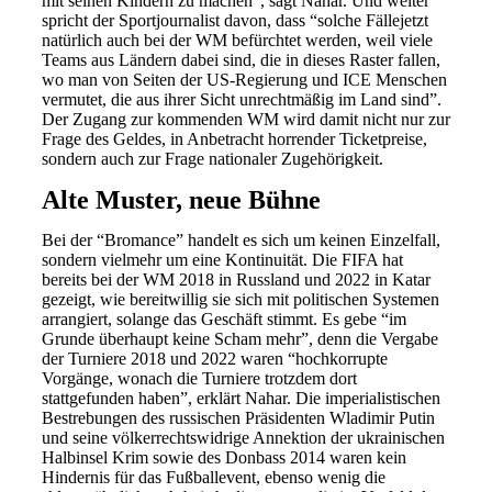
mit seinen Kindern zu machen”, sagt Nahar. Und weiter
spricht der Sportjournalist davon, dass “solche Fällejetzt
natürlich auch bei der WM befürchtet werden, weil viele
Teams aus Ländern dabei sind, die in dieses Raster fallen,
wo man von Seiten der US-Regierung und ICE Menschen
vermutet, die aus ihrer Sicht unrechtmäßig im Land sind”.
Der Zugang zur kommenden WM wird damit nicht nur zur
Frage des Geldes, in Anbetracht horrender Ticketpreise,
sondern auch zur Frage nationaler Zugehörigkeit.
Alte Muster, neue Bühne
Bei der “Bromance” handelt es sich um keinen Einzelfall,
sondern vielmehr um eine Kontinuität. Die FIFA hat
bereits bei der WM 2018 in Russland und 2022 in Katar
gezeigt, wie bereitwillig sie sich mit politischen Systemen
arrangiert, solange das Geschäft stimmt. Es gebe “im
Grunde überhaupt keine Scham mehr”, denn die Vergabe
der Turniere 2018 und 2022 waren “hochkorrupte
Vorgänge, wonach die Turniere trotzdem dort
stattgefunden haben”, erklärt Nahar. Die imperialistischen
Bestrebungen des russischen Präsidenten Wladimir Putin
und seine völkerrechtswidrige Annektion der ukrainischen
Halbinsel Krim sowie des Donbass 2014 waren kein
Hindernis für das Fußballevent, ebenso wenig die