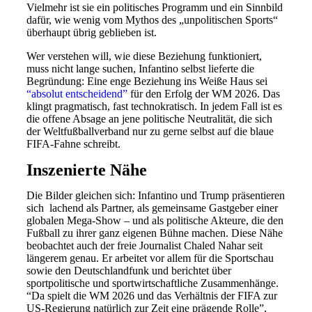
Vielmehr ist sie ein politisches Programm und ein Sinnbild
dafür, wie wenig vom Mythos des „unpolitischen Sports“
überhaupt übrig geblieben ist.
Wer verstehen will, wie diese Beziehung funktioniert,
muss nicht lange suchen, Infantino selbst lieferte die
Begründung: Eine enge Beziehung ins Weiße Haus sei
“absolut entscheidend”
für den Erfolg der WM 2026. Das
klingt pragmatisch, fast technokratisch. In jedem Fall ist es
die offene Absage an jene politische Neutralität, die sich
der Weltfußballverband nur zu gerne selbst auf die blaue
FIFA-Fahne schreibt.
Inszenierte Nähe
Die Bilder gleichen sich: Infantino und Trump präsentieren
sich lachend als Partner, als gemeinsame Gastgeber einer
globalen Mega-Show – und als politische Akteure, die den
Fußball zu ihrer ganz eigenen Bühne machen. Diese Nähe
beobachtet auch der freie Journalist Chaled Nahar seit
längerem genau. Er arbeitet vor allem für die Sportschau
sowie den Deutschlandfunk und berichtet über
sportpolitische und sportwirtschaftliche Zusammenhänge.
“Da spielt die WM 2026 und das Verhältnis der FIFA zur
US-Regierung natürlich zur Zeit eine prägende Rolle”,