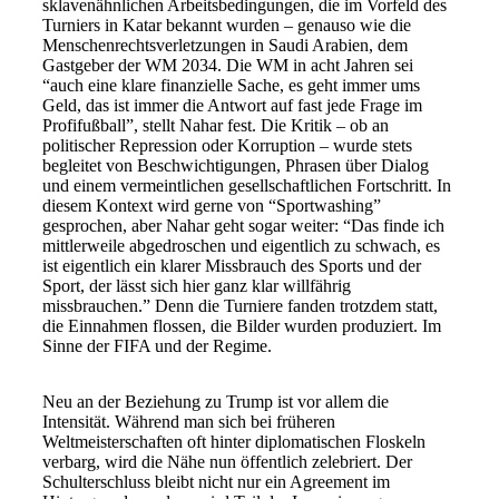
sklavenähnlichen Arbeitsbedingungen, die im Vorfeld des
Turniers in Katar bekannt wurden – genauso wie die
Menschenrechtsverletzungen in Saudi Arabien, dem
Gastgeber der WM 2034. Die WM in acht Jahren sei
“auch eine klare finanzielle Sache, es geht immer ums
Geld, das ist immer die Antwort auf fast jede Frage im
Profifußball”, stellt Nahar fest. Die Kritik – ob an
politischer Repression oder Korruption – wurde stets
begleitet von Beschwichtigungen, Phrasen über Dialog
und einem vermeintlichen gesellschaftlichen Fortschritt. In
diesem Kontext wird gerne von “Sportwashing”
gesprochen, aber Nahar geht sogar weiter: “Das finde ich
mittlerweile abgedroschen und eigentlich zu schwach, es
ist eigentlich ein klarer Missbrauch des Sports und der
Sport, der lässt sich hier ganz klar willfährig
missbrauchen.”
Denn die Turniere fanden trotzdem statt,
die Einnahmen flossen, die Bilder wurden produziert. Im
Sinne der FIFA und der Regime.
Neu an der Beziehung zu Trump ist vor allem die
Intensität. Während man sich bei früheren
Weltmeisterschaften oft hinter diplomatischen Floskeln
verbarg, wird die Nähe nun öffentlich zelebriert. Der
Schulterschluss bleibt nicht nur ein Agreement im