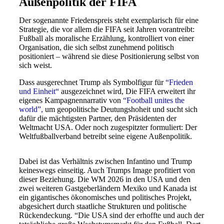
Außenpolitik der FIFA
Der sogenannte Friedenspreis steht exemplarisch für eine
Strategie, die vor allem die FIFA seit Jahren vorantreibt:
Fußball als moralische Erzählung, kontrolliert von einer
Organisation, die sich selbst zunehmend politisch
positioniert – während sie diese Positionierung selbst von
sich weist.
Dass ausgerechnet Trump als Symbolfigur für
“Frieden
und Einheit“
ausgezeichnet wird, Die FIFA erweitert ihr
eigenes Kampagnennarrativ von
“Football unites the
world”,
um geopolitische Deutungshoheit und sucht sich
dafür die mächtigsten Partner, den Präsidenten der
Weltmacht USA. Oder noch zugespitzter formuliert: Der
Weltfußballverband betreibt seine eigene Außenpolitik.
Dabei ist das Verhältnis zwischen Infantino und Trump
keineswegs einseitig. Auch Trumps Image profitiert von
dieser Beziehung. Die WM 2026 in den USA und den
zwei weiteren Gastgeberländern Mexiko und Kanada ist
ein gigantisches ökonomisches und politisches Projekt,
abgesichert durch staatliche Strukturen und politische
Rückendeckung. “Die USA sind der erhoffte und auch der