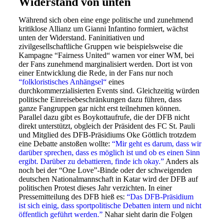
Widerstand von unten
Während sich oben eine enge politische und zunehmend
kritiklose Allianz um Gianni Infantino formiert, wächst
unten der Widerstand. Faninitiativen und
zivilgesellschaftliche Gruppen wie beispielsweise die
Kampagne “Fairness United“ warnen vor einer WM, bei
der Fans zunehmend marginalisiert werden. Dort ist von
einer Entwicklung die Rede, in der Fans nur noch
“folkloristisches Anhängsel“
eines
durchkommerzialisierten Events sind. Gleichzeitig würden
politische Einreisebeschränkungen dazu führen, dass
ganze Fangruppen gar nicht erst teilnehmen können.
Parallel dazu gibt es Boykottaufrufe, die der DFB nicht
direkt unterstützt, obgleich der Präsident des FC St. Pauli
und Mitglied des DFB-Präsidiums Oke Göttlich trotzdem
eine Debatte anstoßen wollte:
“Mir geht es darum, dass wir
darüber sprechen, dass es möglich ist und ob es einen Sinn
ergibt. Darüber zu debattieren, finde ich okay.”
Anders als
noch bei der “One Love”-Binde oder der schweigenden
deutschen Nationalmannschaft in Katar wird der DFB auf
politischen Protest dieses Jahr verzichten. In einer
Pressemitteilung des DFB hieß es:
“Das DFB-Präsidium
ist sich einig, dass sportpolitische Debatten intern und nicht
öffentlich geführt werden.”
Nahar sieht darin die Folgen