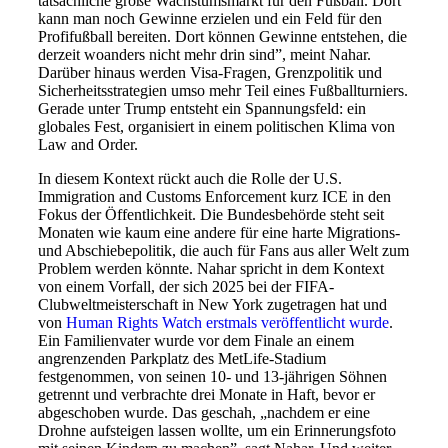
tatsächliche große Wachstumsmarkt für den Fußball. Dort
kann man noch Gewinne erzielen und ein Feld für den
Profifußball bereiten. Dort können Gewinne entstehen, die
derzeit woanders nicht mehr drin sind”, meint Nahar.
Darüber hinaus werden Visa-Fragen, Grenzpolitik und
Sicherheitsstrategien umso mehr Teil eines Fußballturniers.
Gerade unter Trump entsteht ein Spannungsfeld: ein
globales Fest, organisiert in einem politischen Klima von
Law and Order.
In diesem Kontext rückt auch die Rolle der U.S.
Immigration and Customs Enforcement kurz ICE in den
Fokus der Öffentlichkeit. Die Bundesbehörde steht seit
Monaten wie kaum eine andere für eine harte Migrations-
und Abschiebepolitik, die auch für Fans aus aller Welt zum
Problem werden könnte. Nahar spricht in dem Kontext
von einem Vorfall, der sich 2025 bei der FIFA-
Clubweltmeisterschaft in New York zugetragen hat und
von
Human Rights Watch erstmals veröffentlicht wurde
.
Ein Familienvater wurde vor dem Finale an einem
angrenzenden Parkplatz des MetLife-Stadium
festgenommen, von seinen 10- und 13-jährigen Söhnen
getrennt und verbrachte drei Monate in Haft, bevor er
abgeschoben wurde. Das geschah, „nachdem er eine
Drohne aufsteigen lassen wollte, um ein Erinnerungsfoto