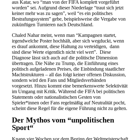
aus Katar, wo “man von der FIFA komplett vorgeführt
worden” sei. Aufgrund dieser Niederlage “traut sich jetzt
keiner mehr was zu sagen”, weil “es ein politisches
Bestrafungssystem” gebe, beispielsweise die Vergabe von
zukünftigen Turnieren nach Deutschland.
Chaled Nahar meint, wenn man “Kampagnen startet,
irgendwelche Poster hochhält, aber sich wegduckt, wenn
es drauf ankommt, diese Haltung zu verteidigen, dann
sind diese Werte eigentlich nicht viel wert”. Diese
Diagnose lässt sich auch auf die politische Dimension
übertragen. Die Nähe zu Trump, die Einführung eines
politisch aufgeladenen Preises, die Einbindung staatlicher
Machtstrukturen – all das folgt keiner offenen Diskussion,
sondern wird den Fans und Mitgliedsverbänden
vorgesetzt. Hinzu kommt eine bemerkenswerte Selektivität
im Umgang mit Kritik. Während die FIFA bei politischen
Statements oder nationalistischen Gesten von
Spieler*innen oder Fans regelmäßig auf Neutralität pocht,
scheint diese Regel für die eigene Führung nicht zu gelten.
Der Mythos vom “unpolitischen
Sport“
Knapp vier Wochen vor dem Beginn der Weltmeisterschaft