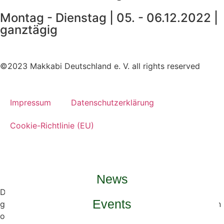
Montag - Dienstag | 05. - 06.12.2022 |
ganztägig
©2023 Makkabi Deutschland e. V. all rights reserved
Impressum
Datenschutzerklärung
Cookie-Richtlinie (EU)
News
Du bist daran interessiert, dass wir mit Deinem Team eine
Events
ganze Trainingseinheit nach unserem Konzept durchführen
oder möchtest dich als Übungsleiter:in ganz einfach