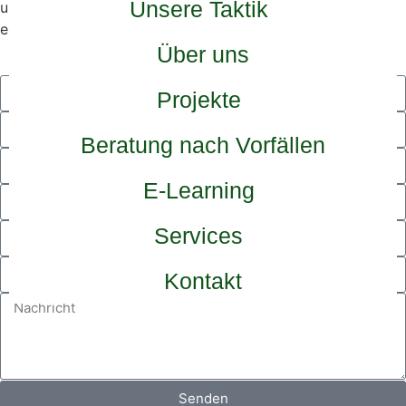
Unsere Taktik
unserem Projekt anschließen, dann melde dich ganz
einfach bei uns!
Über uns
Projekte
Beratung nach Vorfällen
E-Learning
Services
Kontakt
Senden